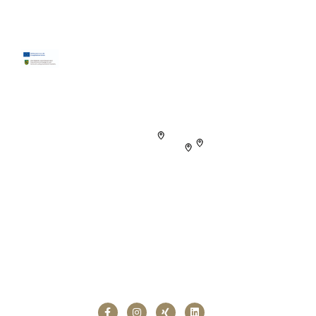
03594 7776706
kontakt@patronus-datenservice.de
Folgen Sie uns!