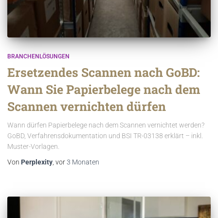
BRANCHENLÖSUNGEN
Ersetzendes Scannen nach GoBD:
Wann Sie Papierbelege nach dem
Scannen vernichten dürfen
Wann dürfen Papierbelege nach dem Scannen vernichtet werden?
GoBD, Verfahrensdokumentation und BSI TR-03138 erklärt – inkl.
Muster-Vorlagen.
Von
Perplexity
, vor
3 Monaten