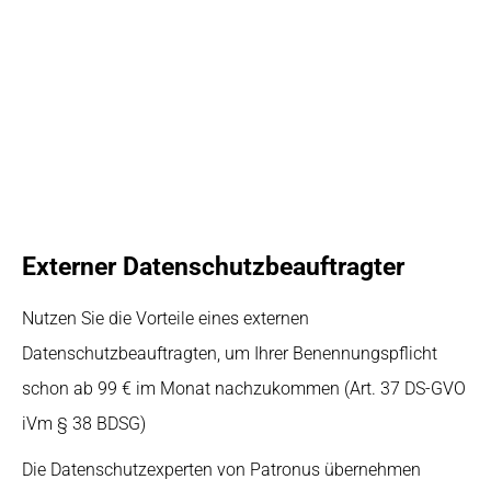
viele Fragen. Was gehört da alle hinein? Wer pflegt das Verzeichnis?
Wer darf alles Einsicht nehmen?
Wir unterstützen Sie auch hier beratend, begleitend und
umsetzend – je nach Bedarf.
Externer Datenschutzbeauftragter
Nutzen Sie die Vorteile eines externen
Datenschutzbeauftragten, um Ihrer Benennungspflicht
schon ab 99 € im Monat nachzukommen (Art. 37 DS-GVO
iVm § 38 BDSG)
Die Datenschutzexperten von Patronus übernehmen