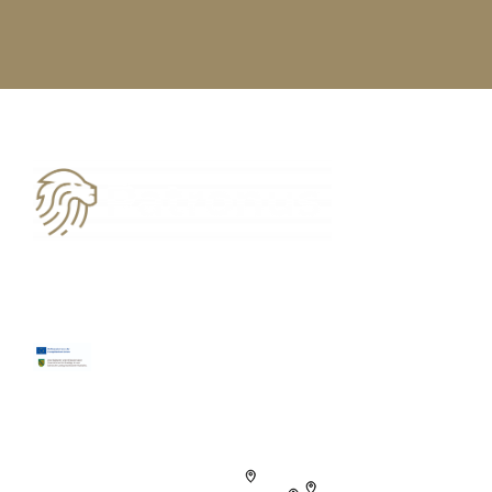
03594 7776706
kontakt@patronus-datenservice.de