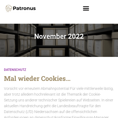
November 2022
DATENSCHUTZ
Mal wieder Cookies…
Vorsicht vor erneutem Abmahnpotential Für viele mittlerweile lästig,
aber trotz alledem hochrelevant ist die Thematik der Cookie-
Setzung uns anderer technischer Spielereien auf Webseiten. In einer
aktuellen Handreichung geht die Landesbeauftragte für den
Datenschutz (LfD) Niedersachsen auf die offensichtlichen
Anforderungen an datenschutzkonforme Einwilligungs-Manager