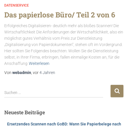
DATENSERVICE
Das papierlose Büro/ Teil 2 von 6
Erfolgreiches Digitalisieren- deutlich mehr als bloßes Scannen! Die
Wirtschaftlichkeit Die Anforderungen der Wirtschaftlichkeit, also ein
möglichst gutes Verhältnis vom Preis zur Dienstleistung
„Digitalisierung von Papierdokumenten“, stehen oft im Vordergrund.
Hier sollten Sie Folgendes beachten: Wollen Sie die Dienstleistung
selbst, in Ihrer Firma, erbringen, fallen einmalige Kosten an, für die
Anschaffung
Weiterlesen
Von
webadmin
, vor
4 Jahren
Suchen …
Neueste Beiträge
Ersetzendes Scannen nach GoBD: Wann Sie Papierbelege nach