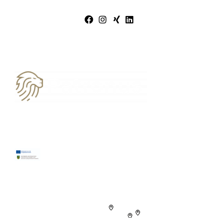
03594 7776706
kontakt@patronus-datenservice.de