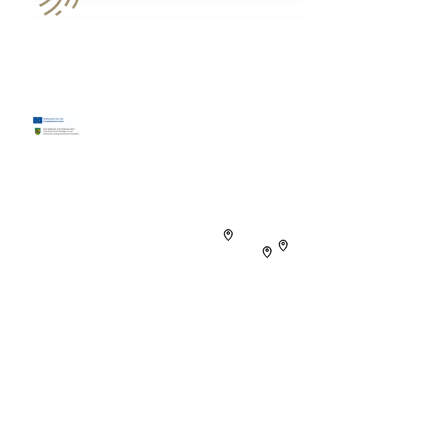
03594 7776706
kontakt@patronus-datenservice.de
Folgen Sie uns!