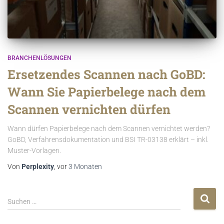
BRANCHENLÖSUNGEN
Ersetzendes Scannen nach GoBD:
Wann Sie Papierbelege nach dem
Scannen vernichten dürfen
Wann dürfen Papierbelege nach dem Scannen vernichtet werden?
GoBD, Verfahrensdokumentation und BSI TR-03138 erklärt – inkl.
Muster-Vorlagen.
Von
Perplexity
, vor
3 Monaten
Suchen …