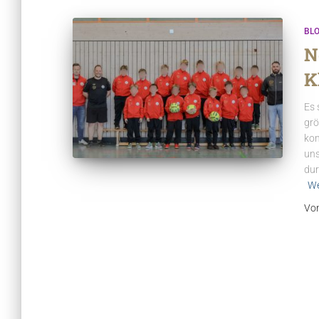
BL
N
K
Es 
grö
kom
uns
dur
We
Vo