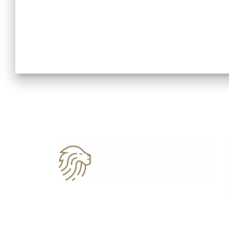
03594 7776706
kontakt@patronus-datenservice.de