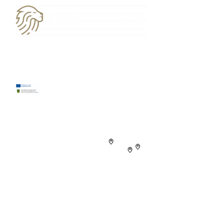
03594 7776706
kontakt@patronus-datenservice.de