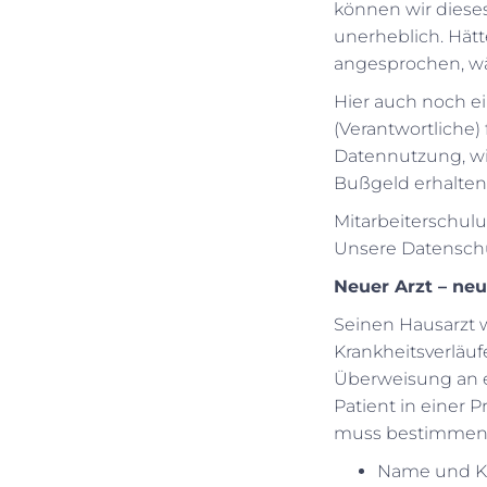
können wir dieses
unerheblich. Hätt
angesprochen, wä
Hier auch noch ei
(Verantwortliche)
Datennutzung, wi
Bußgeld erhalten
Mitarbeiterschulu
Unsere Datenschu
Neuer Arzt – ne
Seinen Hausarzt 
Krankheitsverläuf
Überweisung an ei
Patient in einer 
muss bestimmen vo
Name und Ko