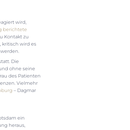
giert wird,
g berichtete
u Kontakt zu
kritisch wird es
 werden.
att. Die
 und ohne seine
frau des Patienten
renzen. Vielmehr
nburg
– Dagmar
Potsdam ein
ung heraus,