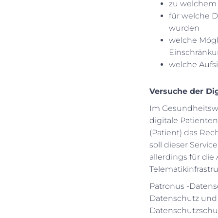
zu welchem 
für welche 
wurden
welche Mögli
Einschränku
welche Aufsi
Versuche der Dig
Im Gesundheitswes
digitale Patienten
(Patient) das Re
soll dieser Servi
allerdings für d
Telematikinfrastru
Patronus -Datense
Datenschutz und 
Datenschutzschulu