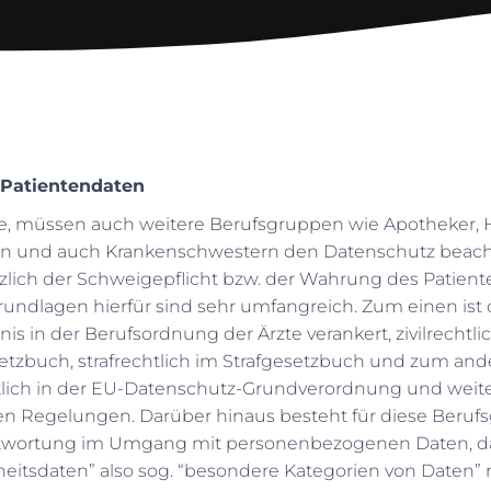
 Patientendaten
te, müssen auch weitere Berufsgruppen wie Apotheker
en und auch Krankenschwestern den Datenschutz beac
tzlich der Schweigepflicht bzw. der Wahrung des Patien
rundlagen hierfür sind sehr umfangreich. Zum einen ist 
s in der Berufsordnung der Ärzte verankert, zivilrechtli
etzbuch, strafrechtlich im Strafgesetzbuch und zum and
lich in der EU-Datenschutz-Grundverordnung und weit
hen Regelungen. Darüber hinaus besteht für diese Beruf
twortung im Umgang mit personenbezogenen Daten, d
eitsdaten” also sog. “besondere Kategorien von Daten” n