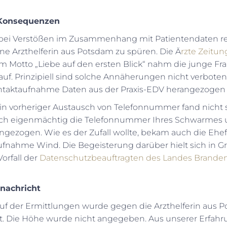
t Konsequenzen
bei Verstößen im Zusammenhang mit Patientendaten rea
ne Arzthelferin aus Potsdam zu spüren. Die Ä
rzte Zeitun
 Motto „Liebe auf den ersten Blick“ nahm die junge Fra
uf. Prinzipiell sind solche Annäherungen nicht verboten, 
ntaktaufnahme Daten aus der Praxis-EDV herangezogen
n vorheriger Austausch von Telefonnummer fand nicht st
 sich eigenmächtig die Telefonnummer Ihres Schwarmes
ngezogen. Wie es der Zufall wollte, bekam auch die Ehe
ufnahme Wind. Die Begeisterung darüber hielt sich in G
orfall der
Datenschutzbeauftragten des Landes Brande
tnachricht
auf der Ermittlungen wurde gegen die Arzthelferin aus 
. Die Höhe wurde nicht angegeben. Aus unserer Erfahr