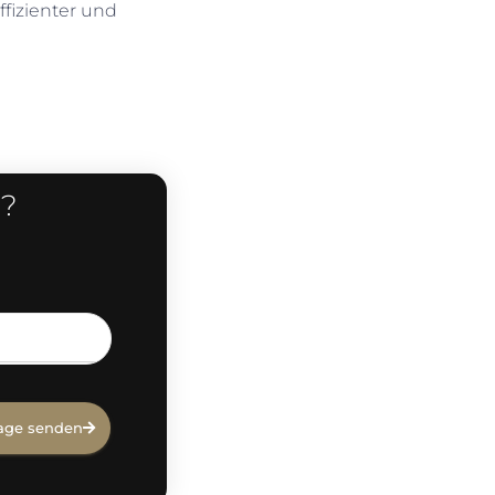
ffizienter und
a?
age senden