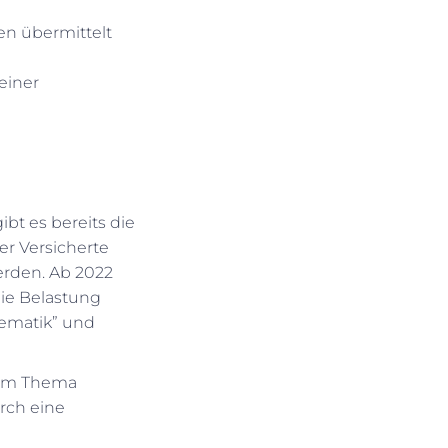
en übermittelt
einer
bt es bereits die
der Versicherte
erden. Ab 2022
die Belastung
gematik” und
 zum Thema
rch eine