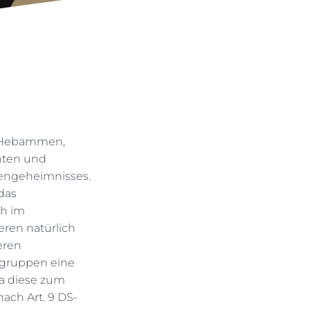
, Hebammen,
hten und
tengeheimnisses.
das
ch im
eren natürlich
eren
sgruppen eine
a diese zum
ach Art. 9 DS-