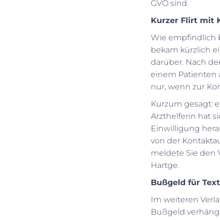
GVO sind.
Kurzer Flirt mi
Wie empfindlich 
bekam kürzlich ei
darüber. Nach dem
einem Patienten a
nur, wenn zur Ko
Kurzum gesagt: ei
Arzthelferin hat
Einwilligung hera
von der Kontakta
meldete Sie den V
Hartge.
Bußgeld für Tex
Im weiteren Verl
Bußgeld verhängt