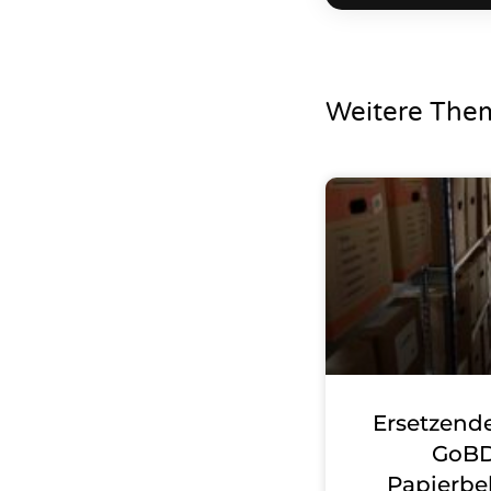
Weitere The
Ersetzend
GoBD
Papierbe