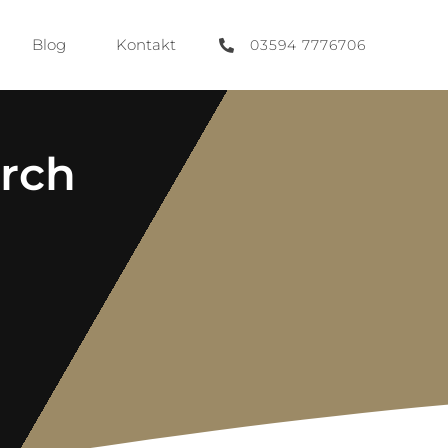
Blog
Kontakt
03594 7776706
urch