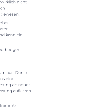
Wirklich nicht
ich
r gewesen.
geber
ater
nd kann ein
 vorbeugen.
aum aus. Durch
ens eine
assung als neuer
assung aufklären
ufnimmt)