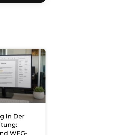
ng In Der
tung:
Und WEG-