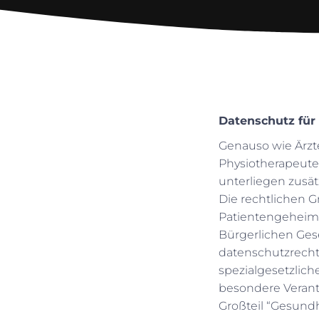
Datenschutz für
Genauso wie Ärz
Physiotherapeut
unterliegen zusä
Die rechtlichen G
Patientengeheimni
Bürgerlichen Ges
datenschutzrecht
spezialgesetzlic
besondere Veran
Großteil “Gesundh