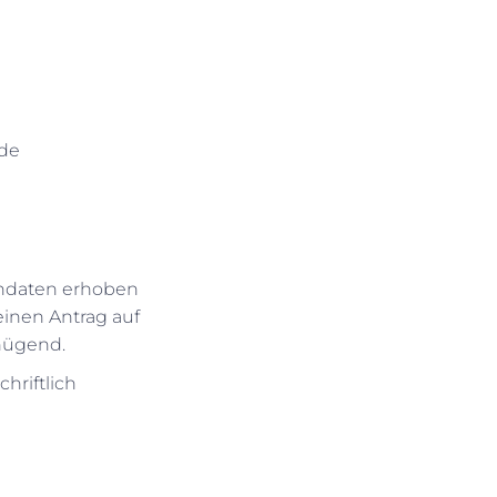
rde
endaten erhoben
einen Antrag auf
enügend.
hriftlich